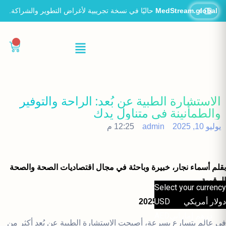
MedStream.global
حاليًا في نسخة تجريبية لأغراض التطوير والشراكة.
0
الاستشارة الطبية عن بُعد: الراحة والتوفير
والطمأنينة في متناول يدك
يوليو 10, 2025
admin
12:25 م
بقلم أسماء نجار، خبيرة وباحثة في مجال اقتصاديات الصحة والصحة
الرقمية
Select your currency
USD
تاريخ النشر: 10 يوليو 2025
دولار أمريكي
درهم إماراتي
AED
في عالم يتسارع بسرعة، أصبحت الاستشارة الطبية عن بُعد أكثر من