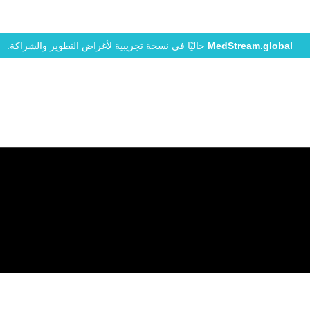
MedStream.global
حاليًا في نسخة تجريبية لأغراض التطوير والشراكة.