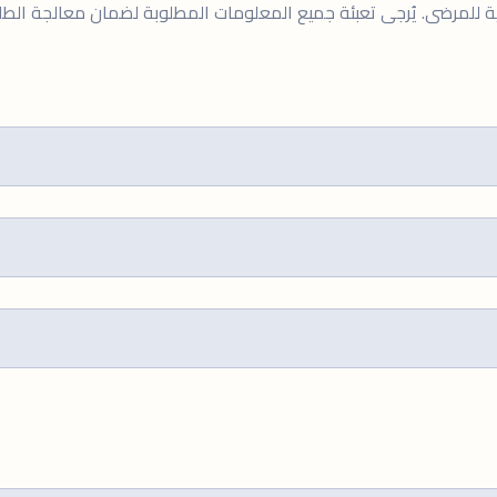
ية للمرضى. يُرجى تعبئة جميع المعلومات المطلوبة لضمان معالجة الط