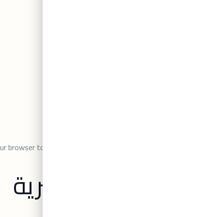
AED
0,00
0
Please enable JavaScript بyour browser to complete this form.
طلب تحاليل مخبرية