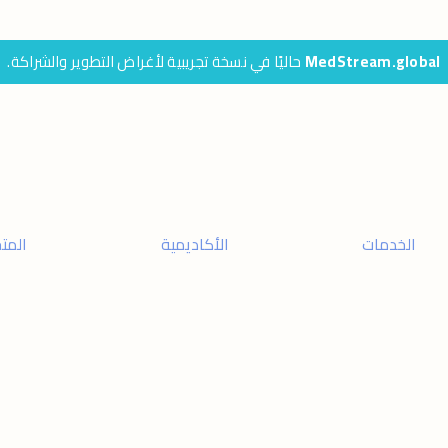
MedStream.global
حاليًا في نسخة تجريبية لأغراض التطوير والشراكة.
الخدمات
الأكاديمية
المتج