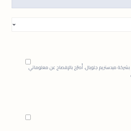
شركة ميدستريم جلوبال. أُصرّح بالإفصاح عن معلوماتي