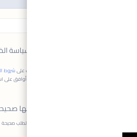
بلد
الإقامة
الموافقة على شروط الخدمة وسياسة ال
بتوقيعي أدناه، أقر بأنني قد قرأت ووافقت على
شروط ال
الطبية لغرض إجراء الفحوصات المطلوبة، وأوافق على است
أشهد بأن المعلومات التي قدمتها صحيحة
أُقر بأن جميع المعلومات الواردة في هذا الطلب صحيح