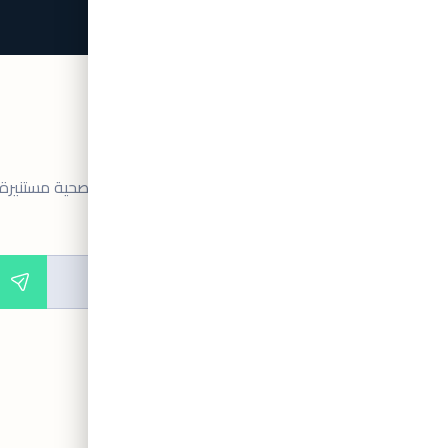
النشرة الإخبارية
الرأي الطبي الثاني – تمكين اتخاذ قرارات رعاية صحية مستنيرة