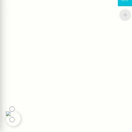
AED
0,00
AED
0
Bitte aktiviere JavaScript in deinem Browser, um dieses
Formular fertigzustellen.
Antragsformular für
diagnostische Tests
Wer ist der Patient?
*
Sie selbst
Verwandter